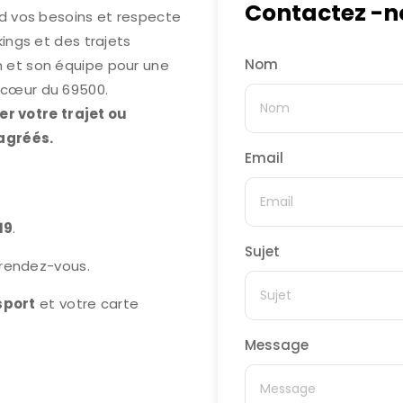
Contactez -n
nd vos besoins et respecte
kings et des trajets
Nom
m et son équipe pour une
 cœur du 69500.
r votre trajet ou
 agréés.
Email
19
.
Sujet
e rendez-vous.
sport
et votre carte
Message