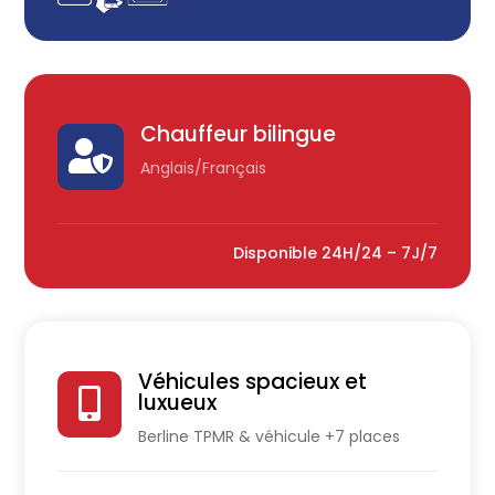
Chauffeur bilingue

Anglais/Français
Disponible 24H/24 – 7J/7
Véhicules spacieux et

luxueux
Berline TPMR & véhicule +7 places