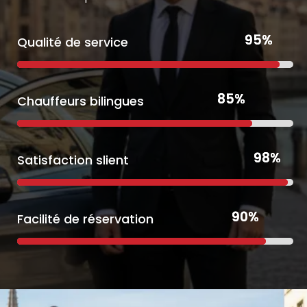
95%
95%
Qualité de service
85%
85%
Chauffeurs bilingues
98%
98%
Satisfaction slient
90%
90%
Facilité de réservation